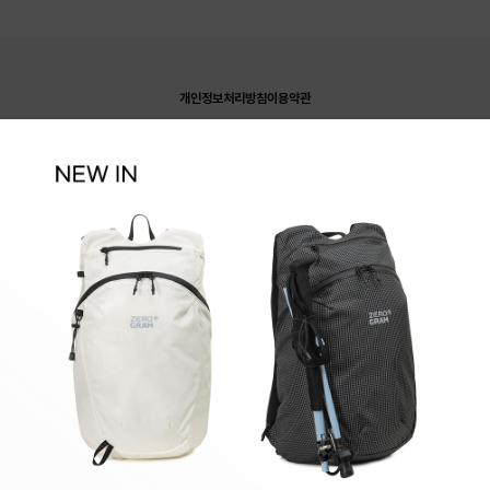
개인정보처리방침
이용약관
A/S 안내
1:1 문의
자주 묻는 질문
공지사항
매장안내
Global ZEROGRAM
(주)젠아웃도어
대표이사 : 이상훈/이명구
서울시 강남구 테헤란로20길 9, 동궁빌
딩 7층
Tel : 1644-7805(유료)
FAX : 02-2051-9153
E-mail :
zerogram@zerogram.co.kr
통신판매업 신고번호 : 제2021-서울강남-06056
사
업자번호 : 105-87-97247
사업자정보 확인
고객센터
1644 - 7805
평일 : 11:00~18:00 점심 : 12:30~13:30
토/일 공휴일 휴무