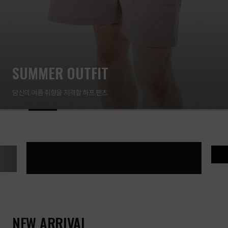
SUMMER OUTFIT
당신의 여름 취향을 저격할 하프 팬츠
Zero Light Trekking Pole 130
TYVE
백패커들을 위한 트레킹 폴
45g의
제로 라이트 트레킹 폴 130
NEW ARRIVAL